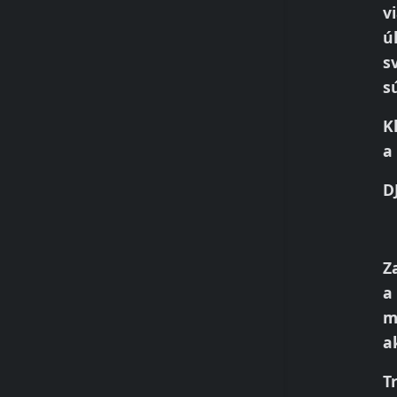
v
ú
s
s
K
a
D
Z
a
m
a
T