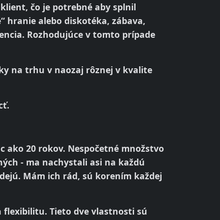
lient, čo je potrebné aby splnil
é“ hranie alebo diskotéka, zábava,
rencia. Rozhodujúce v tomto prípade
ky na trhu v naozaj rôznej v kvalite
cť.
c ako 20 rokov. Nespočetné množstvo
ých - ma nachystali asi na každú
dejú. Mám ich rád, sú korením každej
flexibilitu. Tieto dve vlastnosti sú