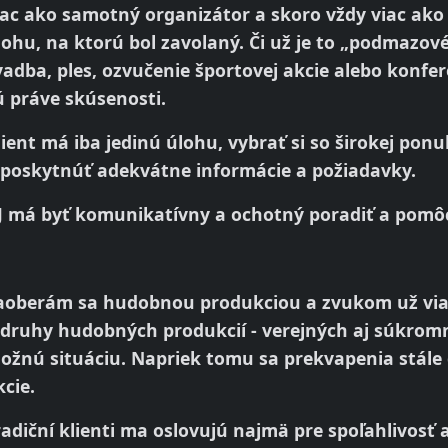
iac ako samotný organizátor a skoro vždy viac ako k
lohu, na ktorú bol zavolaný. Či už je to „podmazov
vadba, ples, ozvučenie športovej akcie alebo konfe
ú práve skúsenosti.
lient má iba jedinú úlohu, vybrať si so širokej ponu
 poskytnúť adekvátne informácie a požiadavky.
J má byť komunikatívny a ochotný poradiť a pomô
aoberám sa hudobnou produkciou a zvukom už via
 druhy hudobných produkcií - verejných aj súkromn
ožnú situáciu. Napriek tomu sa prekvapenia stále 
kcie.
radiční klienti ma oslovujú najmä pre spoľahlivosť a 