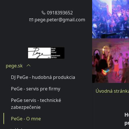
0918393652
pege.peter@gmail.com
pege.sk
DJ PeGe - hudobná produkcia
PeGe - servis pre firmy
Úvodná stránk
PeGe servis - technické
zabezpečenie
H
PeGe - O mne
p