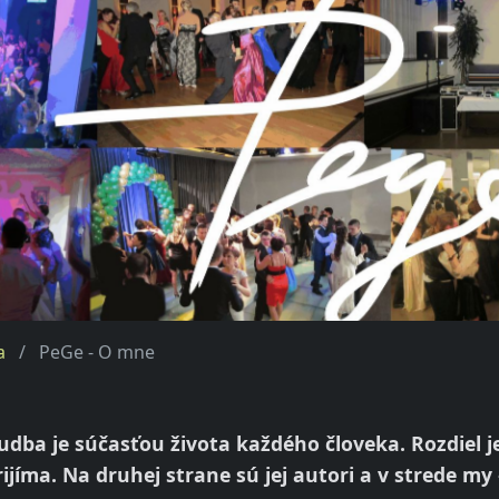
a
PeGe - O mne
udba je súčasťou života každého človeka. Rozdiel je
rijíma. Na druhej strane sú jej autori a v strede my 