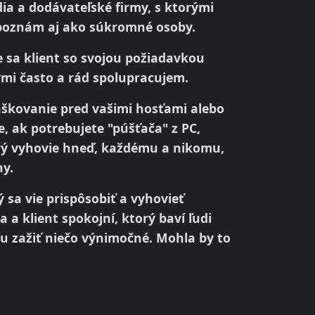
ia a dodávateľské firmy, s ktorými
 poznám aj ako súkromné osoby.
že sa klient so svojou požiadavkou
ými často a rád spolupracujem.
aškovanie pred vašimi hosťami alebo
, ak potrebujete "púšťača" z PC,
orý vyhovie hneď, každému a nikomu,
ny.
 sa vie prispôsobiť a vyhovieť
a a klient spokojní, ktorý baví ľudi
u zažiť niečo výnimočné. Mohla by to