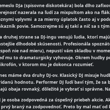
emeslo DJa (spisovne diskotekára) bola dlho zafix
erejnosť nazerala na ľudí za mixpultom ako na flák
ôznymi vplyvmi a za mierny úplatok často aj v podo
ákazník povie. Samozrejme sú aj takí a nič sa s tým
a druhej strane sa DJ-ingu venujú ľudia, ktorí maj
astejšie dlhodobé skúsenosti. Profesionála spoznáte
aspoň nie nad mieru), nepustí vám skladbu v moment
eď mu to dramaturgicky vyhovuje. Okrem hudby po
ikrofón, v ktorom mu je dokonca rozumieť.
nes máme dva druhy DJ-ov. Klasický DJ mixuje hud
ridanú hodnotu. Performer DJ ľudí baví tým, že sa b
ajú obaja rovnaký, dôležité je vybrať si správne. 
J je osoba zodpovedná za úspešný priebeh akcie. Ak 
e prvý braný na zodpovednoť. Preto by mal mať od k