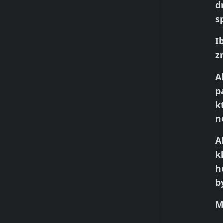
d
s
I
z
A
p
k
n
A
k
h
b
M