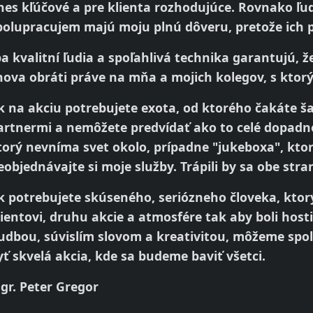
nes kľúčové a pre klienta rozhodujúce. Rovnako ľud
polupracujem majú moju plnú dôveru, pretože ich
ba kvalitní ľudia a spoľahlivá technika garantujú, 
nova obráti práve na mňa a mojich kolegov, s ktor
k na akciu potrebujete exota, od ktorého čakáte š
artnermi a nemôžete predvídať ako to celé dopadne
torý nevníma svet okolo, prípadne "jukeboxa", kt
eobjednávajte si moje služby. Trápili by sa obe stra
k potrebujete skúseného, seriózneho človeka, ktorý
lientovi, druhu akcie a atmosfére tak aby boli hosti
udbou, súvislím slovom a kreativitou, môžeme spol
yť skvelá akcia, kde sa budeme baviť všetci.
gr. Peter Gregor