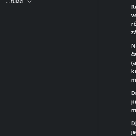
... tuláci
R
... tuláci blog
v
r
... tulácke cestovateľské kino
z
... tulácke videá
N
č
(
k
m
D
p
m
D
j